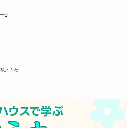
ー」
！
ス花ときわ